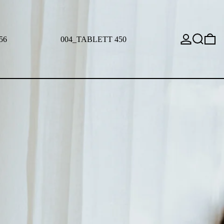
EINLOGGE
SUCHE
0
56
004_TABLETT 450