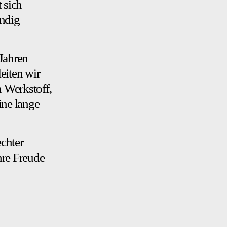
t sich
ändig
 Jahren
eiten wir
 Werkstoff,
ine lange
chter
hre Freude