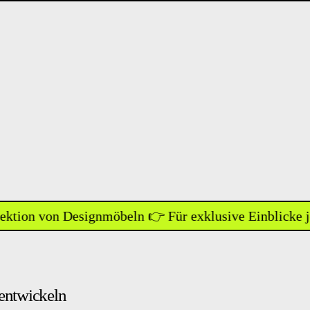
 von Designmöbeln 👉 Für exklusive Einblicke jetzt N
 entwickeln